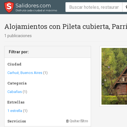
Salidores.com
Disfrutá cada ciudad al máximo
Alojamientos con Pileta cubierta, Parri
1 publicaciones
Filtrar por:
Ciudad
Carhué, Buenos Aires
(1)
Categoría
Cabañas
(1)
Estrellas
1 estrella
(1)
Servicios
Quitar filtro