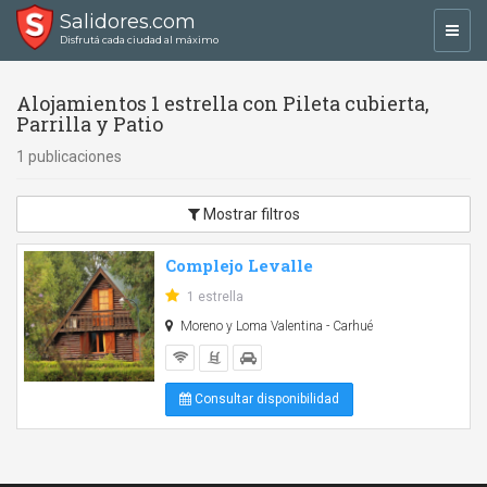
Salidores.com
Toggl
Disfrutá cada ciudad al máximo
navig
Alojamientos 1 estrella con Pileta cubierta,
Parrilla y Patio
1 publicaciones
Mostrar filtros
Complejo Levalle
1 estrella
Moreno y Loma Valentina - Carhué
Consultar disponibilidad