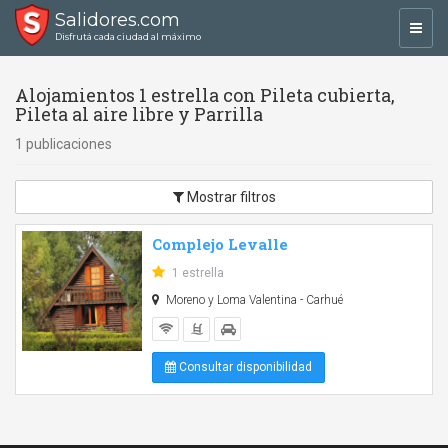
Salidores.com
Toggl
Disfrutá cada ciudad al máximo
navig
Alojamientos 1 estrella con Pileta cubierta,
Pileta al aire libre y Parrilla
1 publicaciones
Mostrar filtros
Complejo Levalle
1 estrella
Moreno y Loma Valentina - Carhué
Consultar disponibilidad