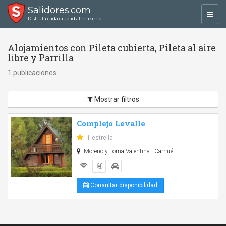
Salidores.com
Toggl
Disfrutá cada ciudad al máximo
navig
Alojamientos con Pileta cubierta, Pileta al aire
libre y Parrilla
1 publicaciones
Mostrar filtros
Complejo Levalle
1 estrella
Moreno y Loma Valentina - Carhué
Consultar disponibilidad