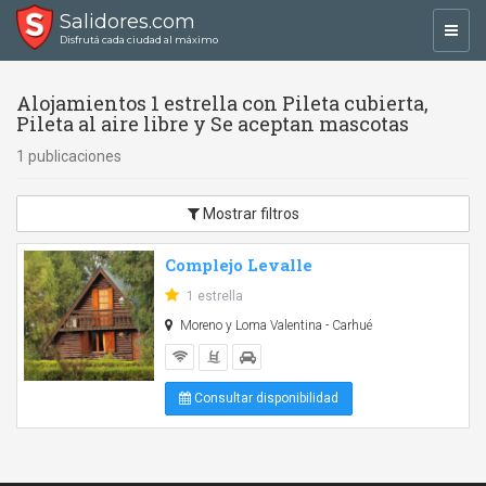
Salidores.com
Toggl
Disfrutá cada ciudad al máximo
navig
Alojamientos 1 estrella con Pileta cubierta,
Pileta al aire libre y Se aceptan mascotas
1 publicaciones
Mostrar filtros
Complejo Levalle
1 estrella
Moreno y Loma Valentina - Carhué
Consultar disponibilidad