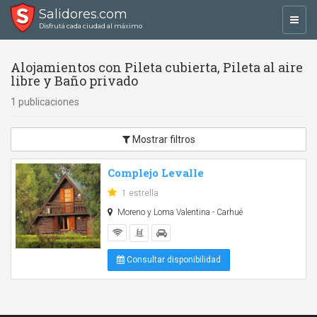
Salidores.com
Toggl
Disfrutá cada ciudad al máximo
navig
Alojamientos con Pileta cubierta, Pileta al aire
libre y Baño privado
1 publicaciones
Mostrar filtros
Complejo Levalle
1 estrella
Moreno y Loma Valentina - Carhué
Consultar disponibilidad