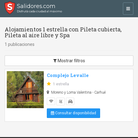
Salidores.com
Toggl
Disfrutá cada ciudad al máximo
navig
Alojamientos 1 estrella con Pileta cubierta,
Pileta al aire libre y Spa
1 publicaciones
Mostrar filtros
Complejo Levalle
1 estrella
Moreno y Loma Valentina - Carhué
Consultar disponibilidad