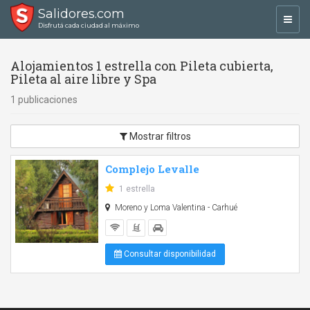
Salidores.com
Toggl
Disfrutá cada ciudad al máximo
navig
Alojamientos 1 estrella con Pileta cubierta,
Pileta al aire libre y Spa
1 publicaciones
Mostrar filtros
Complejo Levalle
1 estrella
Moreno y Loma Valentina - Carhué
Consultar disponibilidad