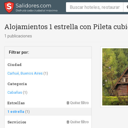
Salidores.com
Disfrutá cada ciudad al máximo
Alojamientos 1 estrella con Pileta cub
1 publicaciones
Filtrar por:
Ciudad
Carhué, Buenos Aires
(1)
Categoría
Cabañas
(1)
Estrellas
Quitar filtro
1 estrella
(1)
Servicios
Quitar filtro