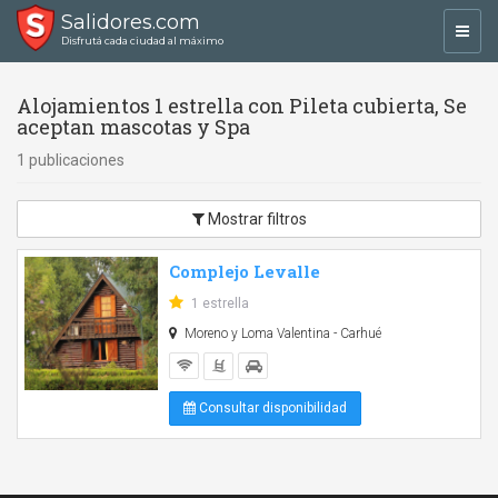
Salidores.com
Toggl
Disfrutá cada ciudad al máximo
navig
Alojamientos 1 estrella con Pileta cubierta, Se
aceptan mascotas y Spa
1 publicaciones
Mostrar filtros
Complejo Levalle
1 estrella
Moreno y Loma Valentina - Carhué
Consultar disponibilidad