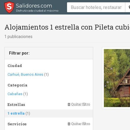
Salidores.com
Disfrutá cada ciudad al máximo
Alojamientos 1 estrella con Pileta cub
1 publicaciones
Filtrar por:
Ciudad
Carhué, Buenos Aires
(1)
Categoría
Cabañas
(1)
Estrellas
Quitar filtro
1 estrella
(1)
Servicios
Quitar filtro