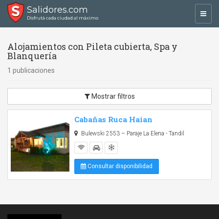
Salidores.com
Toggl
Disfrutá cada ciudad al máximo
navig
Alojamientos con Pileta cubierta, Spa y
Blanquería
1 publicaciones
Mostrar filtros
Cabañas Ruca Haian
Bulewski 2553 – Paraje La Elena - Tandil
Consultar disponibilidad