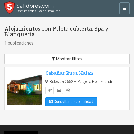
Salidores.com
Toggl
Disfrutá cada ciudad al máximo
navig
Alojamientos con Pileta cubierta, Spa y
Blanquería
1 publicaciones
Mostrar filtros
Cabañas Ruca Haian
Bulewski 2553 – Paraje La Elena - Tandil
Consultar disponibilidad