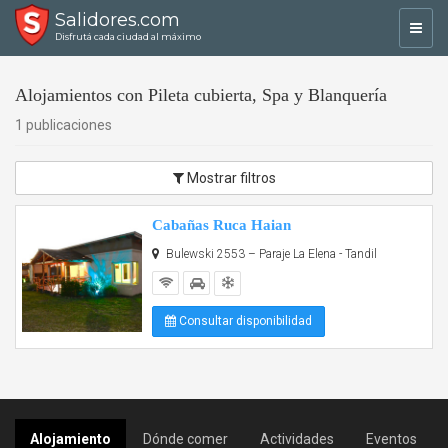
Salidores.com
Toggl
Disfrutá cada ciudad al máximo
navig
Alojamientos con Pileta cubierta, Spa y Blanquería
1 publicaciones
Mostrar filtros
Cabañas Ruca Haian
Bulewski 2553 – Paraje La Elena - Tandil
Consultar disponibilidad
Alojamiento
Dónde comer
Actividades
Eventos