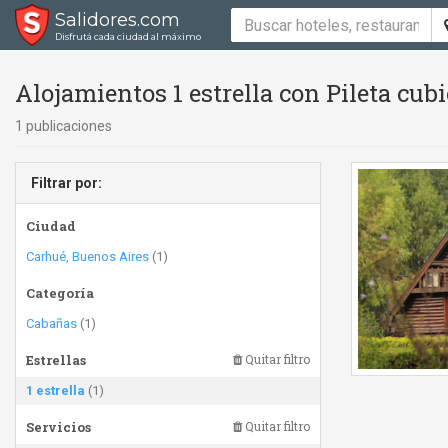
Salidores.com
Disfrutá cada ciudad al máximo
Alojamientos 1 estrella con Pileta cub
1 publicaciones
Filtrar por:
Ciudad
Carhué, Buenos Aires
(1)
Categoría
Cabañas
(1)
Estrellas
Quitar filtro
1 estrella
(1)
Servicios
Quitar filtro