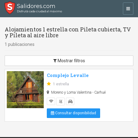
Salidores.com
Toggl
Disfrutá cada ciudad al máximo
navig
Alojamientos 1 estrella con Pileta cubierta, TV
y Pileta al aire libre
1 publicaciones
Mostrar filtros
Complejo Levalle
1 estrella
Moreno y Loma Valentina - Carhué
Consultar disponibilidad