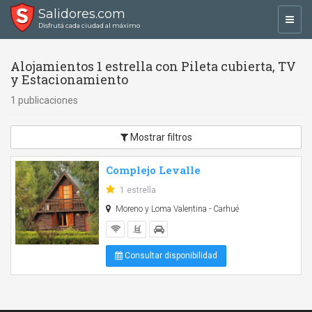
Salidores.com
Toggl
Disfrutá cada ciudad al máximo
navig
Alojamientos 1 estrella con Pileta cubierta, TV
y Estacionamiento
1 publicaciones
Mostrar filtros
Complejo Levalle
1 estrella
Moreno y Loma Valentina - Carhué
Consultar disponibilidad