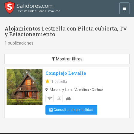
Salidores.com
Toggl
Disfrutá cada ciudad al máximo
navig
Alojamientos 1 estrella con Pileta cubierta, TV
y Estacionamiento
1 publicaciones
Mostrar filtros
Complejo Levalle
1 estrella
Moreno y Loma Valentina - Carhué
Consultar disponibilidad