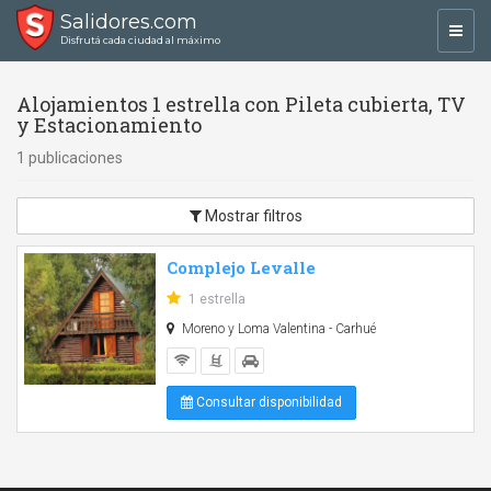
Salidores.com
Toggl
Disfrutá cada ciudad al máximo
navig
Alojamientos 1 estrella con Pileta cubierta, TV
y Estacionamiento
1 publicaciones
Mostrar filtros
Complejo Levalle
1 estrella
Moreno y Loma Valentina - Carhué
Consultar disponibilidad