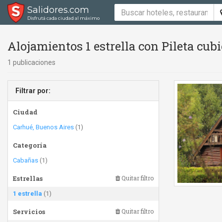
Salidores.com
Disfrutá cada ciudad al máximo
Alojamientos 1 estrella con Pileta cub
1 publicaciones
Filtrar por:
Ciudad
Carhué, Buenos Aires
(1)
Categoría
Cabañas
(1)
Estrellas
Quitar filtro
1 estrella
(1)
Servicios
Quitar filtro