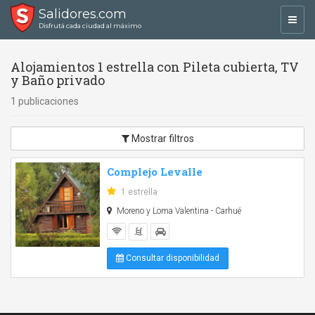
Salidores.com
Toggl
Disfrutá cada ciudad al máximo
navig
Alojamientos 1 estrella con Pileta cubierta, TV
y Baño privado
1 publicaciones
Mostrar filtros
Complejo Levalle
1 estrella
Moreno y Loma Valentina - Carhué
Consultar disponibilidad