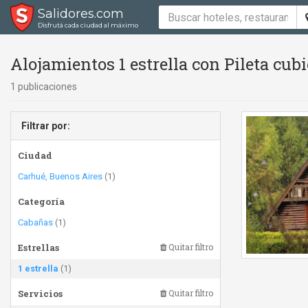
Salidores.com
Disfrutá cada ciudad al máximo
Alojamientos 1 estrella con Pileta cub
1 publicaciones
Filtrar por:
Ciudad
Carhué, Buenos Aires
(1)
Categoría
Cabañas
(1)
Estrellas
Quitar filtro
1 estrella
(1)
Servicios
Quitar filtro