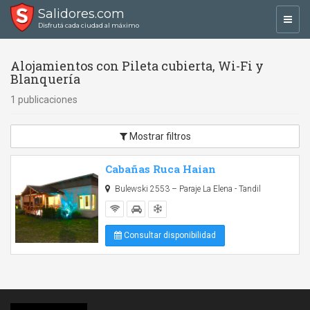
Salidores.com
Toggl
Disfrutá cada ciudad al máximo
navig
Alojamientos con Pileta cubierta, Wi-Fi y
Blanquería
1 publicaciones
Mostrar filtros
Cabañas Ruca Haian
Bulewski 2553 – Paraje La Elena - Tandil
Consultar disponibilidad