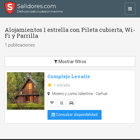
Salidores.com
Toggl
Disfrutá cada ciudad al máximo
navig
Alojamientos 1 estrella con Pileta cubierta, Wi-
Fi y Parrilla
1 publicaciones
Mostrar filtros
Complejo Levalle
1 estrella
Moreno y Loma Valentina - Carhué
Consultar disponibilidad