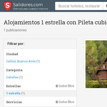
Salidores.com
Disfrutá cada ciudad al máximo
Alojamientos 1 estrella con Pileta cubi
1 publicaciones
Filtrar por:
Ciudad
Carhué, Buenos Aires
(1)
Categoría
Cabañas
(1)
Estrellas
Quitar filtro
1 estrella
(1)
Servicios
Quitar filtro