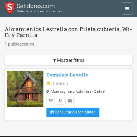
Salidores.com
Toggl
Disfrutá cada ciudad al máximo
navig
Alojamientos 1 estrella con Pileta cubierta, Wi-
Fi y Parrilla
1 publicaciones
Mostrar filtros
Complejo Levalle
1 estrella
Moreno y Loma Valentina - Carhué
Consultar disponibilidad