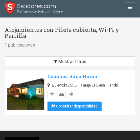
Salidores.com
Toggl
Disfrutá cada ciudad al máximo
navig
Alojamientos con Pileta cubierta, Wi-Fi y
Parrilla
1 publicaciones
Mostrar filtros
Cabañas Ruca Haian
Bulewski 2553 – Paraje La Elena - Tandil
Consultar disponibilidad