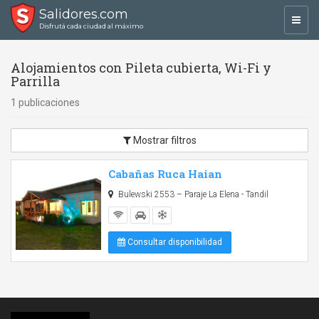
Salidores.com
Toggl
Disfrutá cada ciudad al máximo
navig
Alojamientos con Pileta cubierta, Wi-Fi y
Parrilla
1 publicaciones
Mostrar filtros
Cabañas Ruca Haian
Bulewski 2553 – Paraje La Elena - Tandil
Consultar disponibilidad