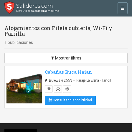
Salidores.com
Toggl
Disfrutá cada ciudad al máximo
navig
Alojamientos con Pileta cubierta, Wi-Fi y
Parrilla
1 publicaciones
Mostrar filtros
Cabañas Ruca Haian
Bulewski 2553 – Paraje La Elena - Tandil
Consultar disponibilidad