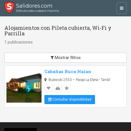
Salidores.com
Toggl
Disfrutá cada ciudad al máximo
navig
Alojamientos con Pileta cubierta, Wi-Fi y
Parrilla
1 publicaciones
Mostrar filtros
Cabañas Ruca Haian
Bulewski 2553 – Paraje La Elena - Tandil
Consultar disponibilidad