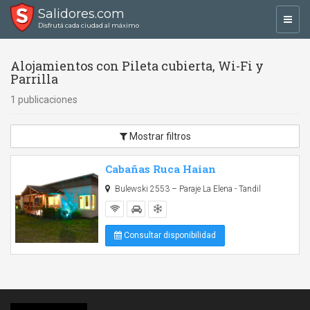
Salidores.com
Toggl
Disfrutá cada ciudad al máximo
navig
Alojamientos con Pileta cubierta, Wi-Fi y
Parrilla
1 publicaciones
Mostrar filtros
Cabañas Ruca Haian
Bulewski 2553 – Paraje La Elena - Tandil
Consultar disponibilidad