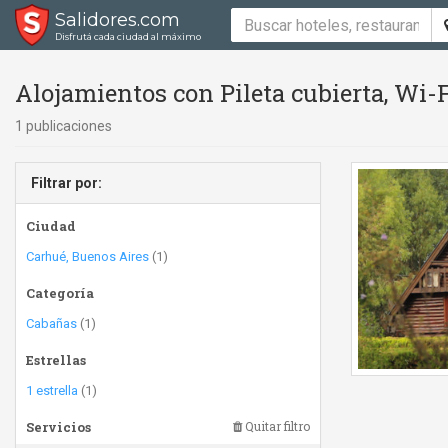
Salidores.com
Disfrutá cada ciudad al máximo
Alojamientos con Pileta cubierta, Wi-F
1 publicaciones
Filtrar por:
Ciudad
Carhué, Buenos Aires
(1)
Categoría
Cabañas
(1)
Estrellas
1 estrella
(1)
Servicios
Quitar filtro