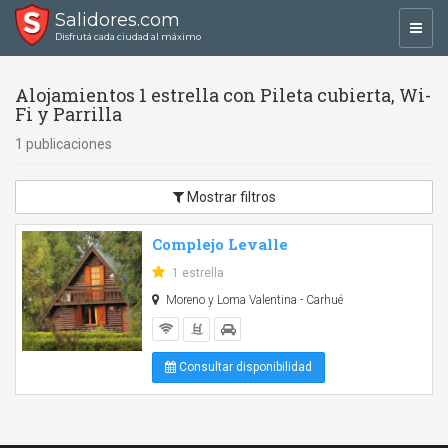
Salidores.com
Toggl
Disfrutá cada ciudad al máximo
navig
Alojamientos 1 estrella con Pileta cubierta, Wi-
Fi y Parrilla
1 publicaciones
Mostrar filtros
Complejo Levalle
1 estrella
Moreno y Loma Valentina - Carhué
Consultar disponibilidad