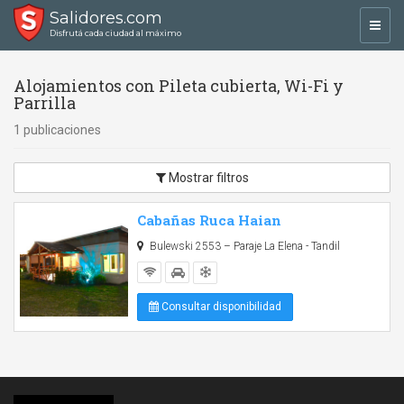
Salidores.com
Toggl
Disfrutá cada ciudad al máximo
navig
Alojamientos con Pileta cubierta, Wi-Fi y
Parrilla
1 publicaciones
Mostrar filtros
Cabañas Ruca Haian
Bulewski 2553 – Paraje La Elena - Tandil
Consultar disponibilidad