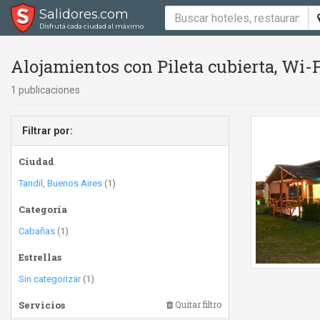
Salidores.com
Disfrutá cada ciudad al máximo
Alojamientos con Pileta cubierta, Wi-F
1 publicaciones
Filtrar por:
Ciudad
Tandil, Buenos Aires
(1)
Categoría
Cabañas
(1)
Estrellas
Sin categorizar
(1)
Servicios
Quitar filtro