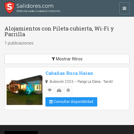
Salidores.com
Toggl
Disfrutá cada ciudad al máximo
navig
Alojamientos con Pileta cubierta, Wi-Fi y
Parrilla
1 publicaciones
Mostrar filtros
Cabañas Ruca Haian
Bulewski 2553 – Paraje La Elena - Tandil
Consultar disponibilidad