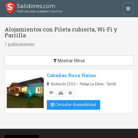
Salidores.com
Toggl
Disfrutá cada ciudad al máximo
navig
Alojamientos con Pileta cubierta, Wi-Fi y
Parrilla
1 publicaciones
Mostrar filtros
Cabañas Ruca Haian
Bulewski 2553 – Paraje La Elena - Tandil
Consultar disponibilidad