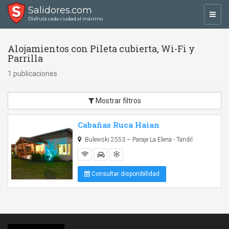
Salidores.com
Toggl
Disfrutá cada ciudad al máximo
navig
Alojamientos con Pileta cubierta, Wi-Fi y
Parrilla
1 publicaciones
Mostrar filtros
Cabañas Ruca Haian
Bulewski 2553 – Paraje La Elena - Tandil
Consultar disponibilidad