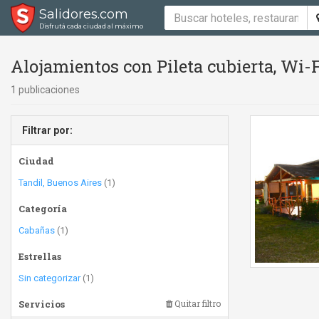
Salidores.com
Disfrutá cada ciudad al máximo
Alojamientos con Pileta cubierta, Wi-F
1 publicaciones
Filtrar por:
Ciudad
Tandil, Buenos Aires
(1)
Categoría
Cabañas
(1)
Estrellas
Sin categorizar
(1)
Servicios
Quitar filtro