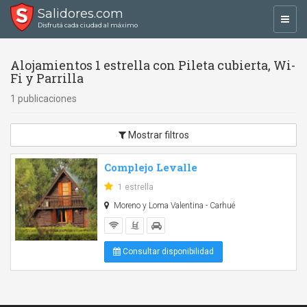
Salidores.com
Toggl
Disfrutá cada ciudad al máximo
navig
Alojamientos 1 estrella con Pileta cubierta, Wi-
Fi y Parrilla
1 publicaciones
Mostrar filtros
Complejo Levalle
1 estrella
Moreno y Loma Valentina - Carhué
Consultar disponibilidad