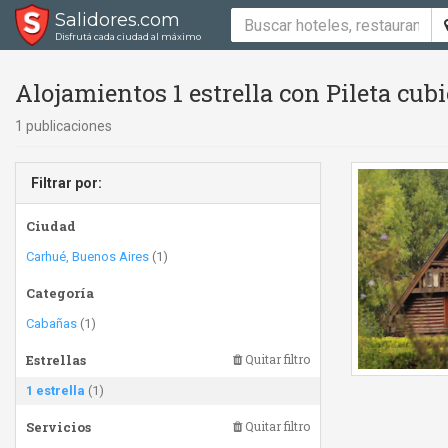
Salidores.com
Disfrutá cada ciudad al máximo
Alojamientos 1 estrella con Pileta cubi
1 publicaciones
Filtrar por:
Ciudad
Carhué, Buenos Aires
(1)
Categoría
Cabañas
(1)
Estrellas
Quitar filtro
1 estrella
(1)
Servicios
Quitar filtro