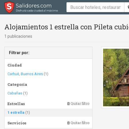
Salidores.com
Disfrutá cada ciudad al máximo
Alojamientos 1 estrella con Pileta cubi
1 publicaciones
Filtrar por:
Ciudad
Carhué, Buenos Aires
(1)
Categoría
Cabañas
(1)
Estrellas
Quitar filtro
1 estrella
(1)
Servicios
Quitar filtro