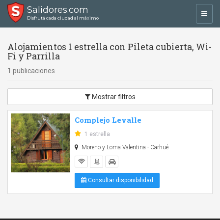
Salidores.com
Toggl
Disfrutá cada ciudad al máximo
navig
Alojamientos 1 estrella con Pileta cubierta, Wi-
Fi y Parrilla
1 publicaciones
Mostrar filtros
Complejo Levalle
1 estrella
Moreno y Loma Valentina - Carhué
Consultar disponibilidad