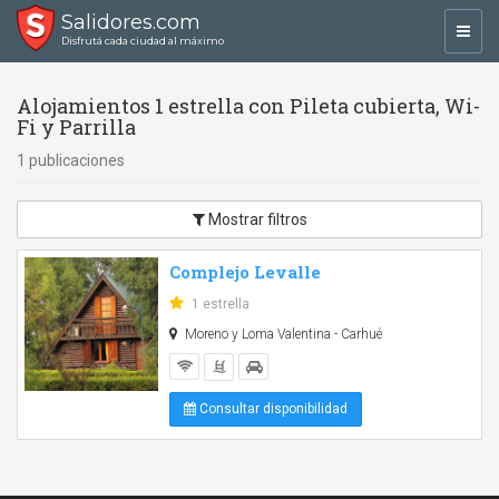
Salidores.com
Toggl
Disfrutá cada ciudad al máximo
navig
Alojamientos 1 estrella con Pileta cubierta, Wi-
Fi y Parrilla
1 publicaciones
Mostrar filtros
Complejo Levalle
1 estrella
Moreno y Loma Valentina - Carhué
Consultar disponibilidad