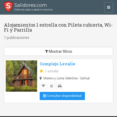
Salidores.com
Toggl
Disfrutá cada ciudad al máximo
navig
Alojamientos 1 estrella con Pileta cubierta, Wi-
Fi y Parrilla
1 publicaciones
Mostrar filtros
Complejo Levalle
1 estrella
Moreno y Loma Valentina - Carhué
Consultar disponibilidad