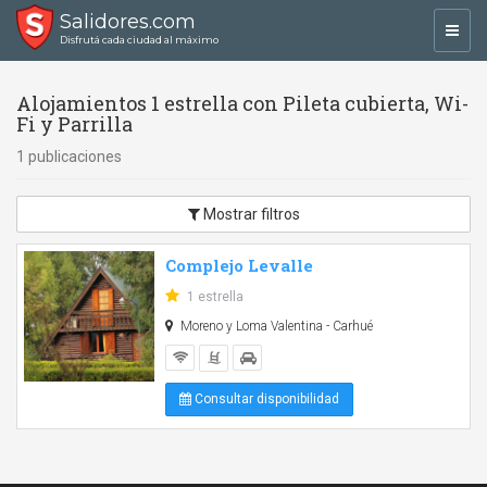
Salidores.com
Toggl
Disfrutá cada ciudad al máximo
navig
Alojamientos 1 estrella con Pileta cubierta, Wi-
Fi y Parrilla
1 publicaciones
Mostrar filtros
Complejo Levalle
1 estrella
Moreno y Loma Valentina - Carhué
Consultar disponibilidad