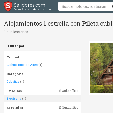
Salidores.com
Disfrutá cada ciudad al máximo
Alojamientos 1 estrella con Pileta cubi
1 publicaciones
Filtrar por:
Ciudad
Carhué, Buenos Aires
(1)
Categoría
Cabañas
(1)
Estrellas
Quitar filtro
1 estrella
(1)
Servicios
Quitar filtro