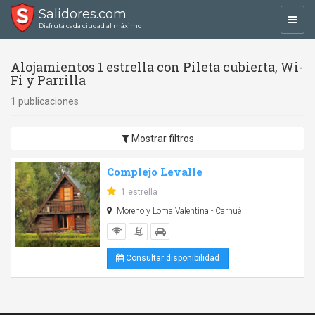
Salidores.com
Toggl
Disfrutá cada ciudad al máximo
navig
Alojamientos 1 estrella con Pileta cubierta, Wi-
Fi y Parrilla
1 publicaciones
Mostrar filtros
Complejo Levalle
1 estrella
Moreno y Loma Valentina - Carhué
Consultar disponibilidad