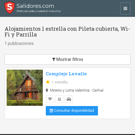
Salidores.com
Toggl
Disfrutá cada ciudad al máximo
navig
Alojamientos 1 estrella con Pileta cubierta, Wi-
Fi y Parrilla
1 publicaciones
Mostrar filtros
Complejo Levalle
1 estrella
Moreno y Loma Valentina - Carhué
Consultar disponibilidad