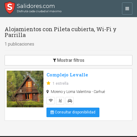
Salidores.com
Toggl
Disfrutá cada ciudad al máximo
navig
Alojamientos con Pileta cubierta, Wi-Fi y
Parrilla
1 publicaciones
Mostrar filtros
Complejo Levalle
1 estrella
Moreno y Loma Valentina - Carhué
Consultar disponibilidad